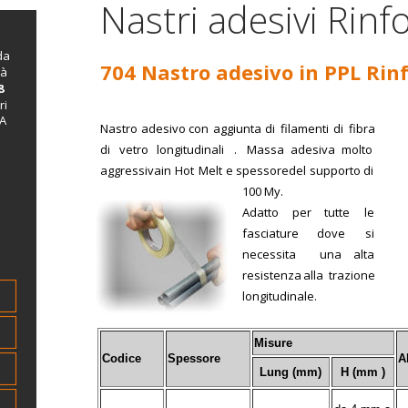
Nastri adesivi Rinfo
da 
704 Nastro adesivo in PPL Rin
à 
8
ri 
A 
Nastro  
adesivo  
con  
aggiunta  
di  
filamenti  
di  
fibra 
di   
vetro   
longitudinali   
.   
Massa   
adesiva   
molto 
aggressiva  
in  
Hot  
Melt  
e  
spessore  
del  
supporto  
di 
100 My. 
Adatto     
per     
tutte     
le 
fasciature       
dove       
si 
necessita     
una     
alta 
resistenza  
alla  
trazione  
longitudinale.
Misure
Codice
Spessore
A
Lung (mm)
H (mm )