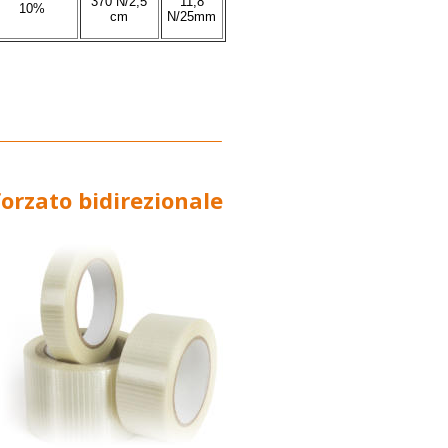
370 N/2,5
11,8
10%
cm
N/25mm
orzato bidirezionale