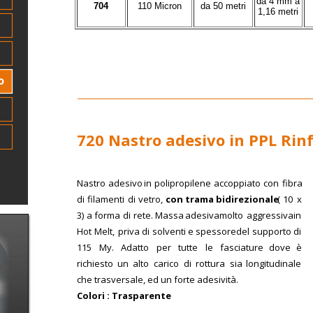
da 4 mm a
704
110 Micron
da 50 metri
1,16 metri
720 Nastro adesivo in PPL Rinf
Nastro  
adesivo  
in  
polipropilene  
accoppiato  
con  
fibra 
di  
filamenti  
di  
vetro,  
con  
trama  
bidirezionale
(  
10  
x 
3)  
a  
forma  
di  
rete.  
Massa  
adesiva  
molto  
aggressiva  
in 
Hot  
Melt,  
priva  
di  
solventi  
e  
spessore  
del  
supporto  
di 
115    
My.    
Adatto    
per    
tutte    
le    
fasciature    
dove    
è 
richiesto  
un  
alto  
carico  
di  
rottura  
sia  
longitudinale 
che trasversale, ed un forte adesività.
Colori : Trasparente