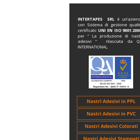
INTERTAPES   
SRL   
è   
un’azien
con   
Sistema   
di   
gestione   
qualit
certificato  
UNI  
EN  
ISO  
9001:200
per    
“    
La    
produzione    
di    
nast
adesivi     
“     
rilasciata     
da     
Q
INTERNATIONAL. 